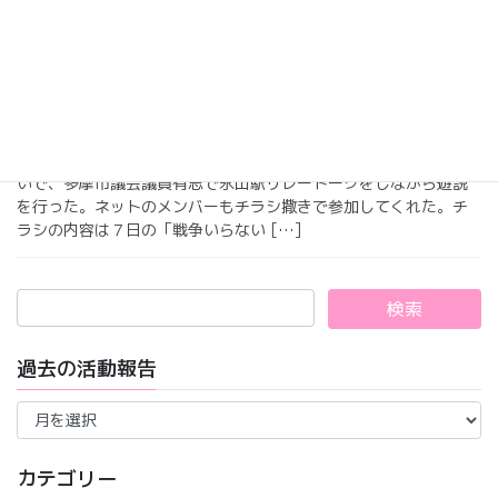
絵を描こう」というワークショップを7 […]
2015年6月8日
平和
戦争をしない・させない
６月４日（木）１８時から「戦争をしない・させない」という思
いで、多摩市議会議員有志で永山駅リレートークをしながら遊説
を行った。ネットのメンバーもチラシ撒きで参加してくれた。チ
ラシの内容は７日の「戦争いらない […]
過去の活動報告
過
去
の
活
カテゴリー
動